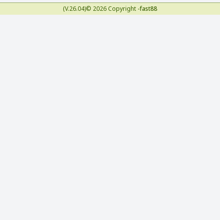
(V.26.04)
© 2026 Copyright -
fast88